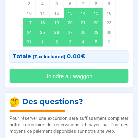
3
4
5
6
7
8
9
10
11
12
13
14
15
16
17
18
19
20
21
22
23
24
25
26
27
28
29
30
31
1
2
3
4
5
6
Totale
0.00
€
(Tax Included)
Des questions?
Pour réserver une excursion sera suffissament compléter
notre formulaire de réservations et payer par l’un des
moyens de paiement disponibles sur notre site web.