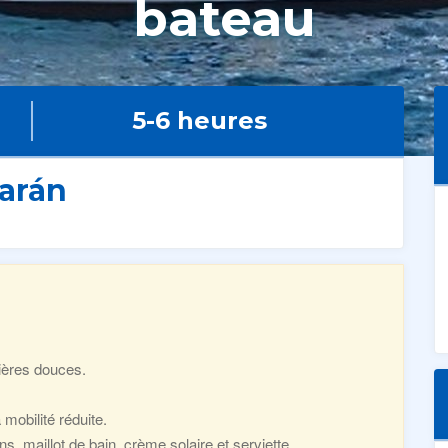
bateau
5-6 heures
arán
ières douces.
obilité réduite.
 maillot de bain, crème solaire et serviette.