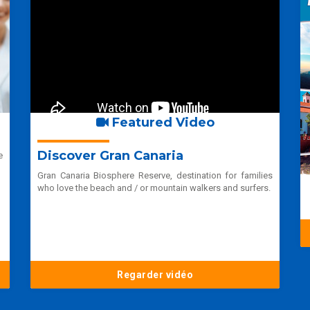
Featured Video
Discover Gran Canaria
e
Gran Canaria Biosphere Reserve, destination for families
who love the beach and / or mountain walkers and surfers.
Regarder vidéo