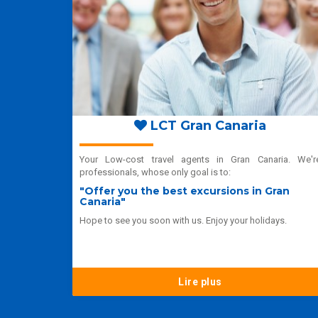
LCT Gran Canaria
Your Low-cost travel agents in Gran Canaria. We'r
professionals, whose only goal is to:
"Offer you the best excursions in Gran
Canaria"
Hope to see you soon with us. Enjoy your holidays.
Lire plus