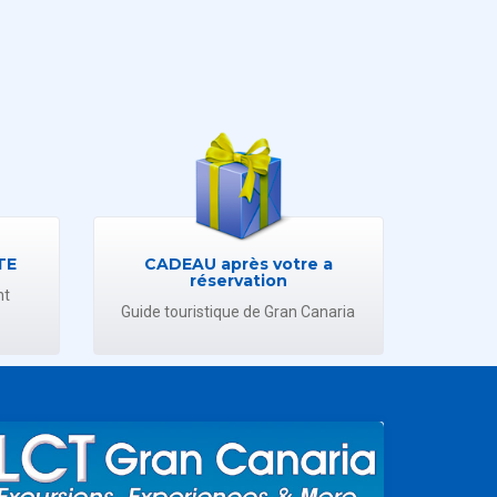
TE
CADEAU après votre a
réservation
nt
Guide touristique de Gran Canaria