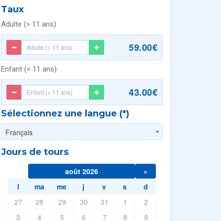
Taux
Adulte (> 11 ans)
59.00€
Enfant (< 11 ans)
43.00€
Sélectionnez une langue (*)
Français
Jours de tours
août 2026
»
l
ma
me
j
v
s
d
27
28
29
30
31
1
2
3
4
5
6
7
8
9