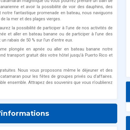
e catamaran magnifique où vous pourrez prendre un bain de
canarienne et avoir la possibilité de voir des dauphins, des
t notre fantastique promenade en bateau, nous naviguons
 de la mer et des plages vierges.
rez la possibilité de participer à l'une de nos activités de
ée et aller en bateau banane ou de participer à l'une des
un rabais de 50 % sur l'un d'entre eux.
omme plongée en apnée ou aller en bateau banane notre
 transport gratuit dès votre hôtel jusqu’à Puerto Rico et
gratuites. Nous vous proposons même le déjeuner et des
e catamaran pour les fêtes de groupes privés ou d'affaires.
able ensemble. Attrapez des souvenirs que vous n'oublierez
'informations