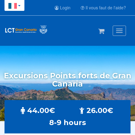
Login
Il vous faut de l'aide?
Toggle
navigati
Excursions Points forts de Gran
Canaria
44.00€
26.00€
8-9 hours