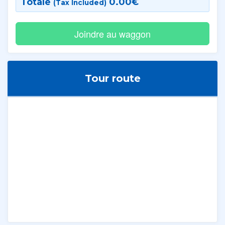
Totale
0.00
€
(Tax Included)
Tour route