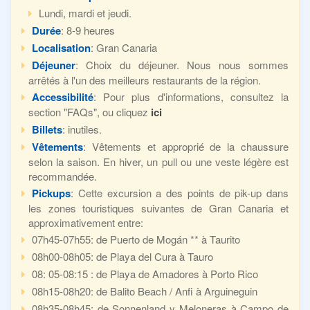
Lundi, mardi et jeudi.
Durée
: 8-9 heures
Localisation
: Gran Canaria
Déjeuner
: Choix du déjeuner. Nous nous sommes
arrêtés à l'un des meilleurs restaurants de la région.
Accessibilité
: Pour plus d'informations, consultez la
section "FAQs", ou cliquez
ici
Billets
: inutiles.
Vêtements
: Vêtements et approprié de la chaussure
selon la saison. En hiver, un pull ou une veste légère est
recommandée.
Pickups
: Cette excursion a des points de pik-up dans
les zones touristiques suivantes de Gran Canaria et
approximativement entre:
07h45-07h55: de Puerto de Mogán ** à Taurito
08h00-08h05: de Playa del Cura à Tauro
08: 05-08:15 : de Playa de Amadores à Porto Rico
08h15-08h20: de Balito Beach / Anfi à Arguineguin
08h35-08h45: de Sonnenland y Meloneras à Campo de