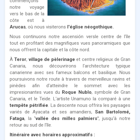
commençons
notre voyage
vers le bas de la
côte est à
Arucas
, où nous visiterons
l'église néogothique.
Nous continuons notre ascensión versle centre de l'île
tout en profitant des magnifiques vues panoramiques que
nous offrent la capitale et la côte nord.
À
Teror
,
village de pèlerinage
et centre religieux de Gran
Canaria, nous découvrirons l'architecture typique
canarienne avec ses fameux balcons et basilique. Nous
poursuivons notre route à travers de merveilleux ravins et
pinèdes afin d'atteindre le sommet avec les
impresionantes vues du
Roque Nublo
, symbole de Gran
Canaria, et le Teide. L'artiste Unamuno la comparé à une
tempête pétrifiée
. La descente nous offrira les paysages
variés de Ayacata et ses amandiers,
San Bartolomé,
Fataga
, la "
vallée des milles palmiers"
, jusqu'à notre
retour au sud de l'île.
Itinéraire avec horaires approximatifs :