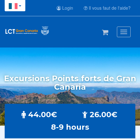
Login
Il vous faut de l'aide?
Toggle
navigati
Excursions Points forts de Gran
Canaria
44.00€
26.00€
8-9 hours