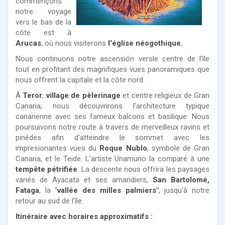
commençons
notre voyage
vers le bas de la
côte est à
Arucas
, où nous visiterons
l'église néogothique.
Nous continuons notre ascensión versle centre de l'île
tout en profitant des magnifiques vues panoramiques que
nous offrent la capitale et la côte nord.
À
Teror
,
village de pèlerinage
et centre religieux de Gran
Canaria, nous découvrirons l'architecture typique
canarienne avec ses fameux balcons et basilique. Nous
poursuivons notre route à travers de merveilleux ravins et
pinèdes afin d'atteindre le sommet avec les
impresionantes vues du
Roque Nublo
, symbole de Gran
Canaria, et le Teide. L'artiste Unamuno la comparé à une
tempête pétrifiée
. La descente nous offrira les paysages
variés de Ayacata et ses amandiers,
San Bartolomé,
Fataga
, la "
vallée des milles palmiers"
, jusqu'à notre
retour au sud de l'île.
Itinéraire avec horaires approximatifs :