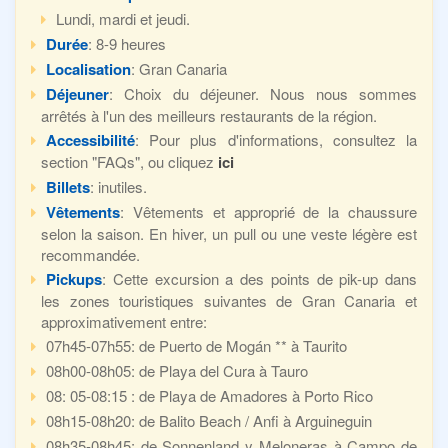
Lundi, mardi et jeudi.
Durée
: 8-9 heures
Localisation
: Gran Canaria
Déjeuner
: Choix du déjeuner. Nous nous sommes
arrêtés à l'un des meilleurs restaurants de la région.
Accessibilité
: Pour plus d'informations, consultez la
section "FAQs", ou cliquez
ici
Billets
: inutiles.
Vêtements
: Vêtements et approprié de la chaussure
selon la saison. En hiver, un pull ou une veste légère est
recommandée.
Pickups
: Cette excursion a des points de pik-up dans
les zones touristiques suivantes de Gran Canaria et
approximativement entre:
07h45-07h55: de Puerto de Mogán ** à Taurito
08h00-08h05: de Playa del Cura à Tauro
08: 05-08:15 : de Playa de Amadores à Porto Rico
08h15-08h20: de Balito Beach / Anfi à Arguineguin
08h35-08h45: de Sonnenland y Meloneras à Campo de