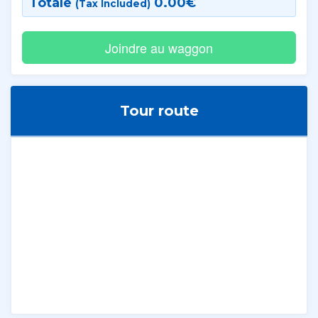
Totale
0.00
€
(Tax Included)
Tour route