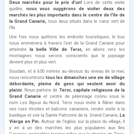
Deux marchés pour le prix d'un!
Lors de cette visite
guidée,
nous vous suggérons de visiter deux des
marchés les plus importants dans le centre de l'île de
la Grand Canarie,
tous deux situés dans le cœur vert de
l'île.
Une fois nous quittons les endroits touristiques, le bus
nous emmènera à travers l'est de la Grand Canarie pour
atteindre
la belle Ville de Teror,
en allons vers les
montagnes nous serons conscients que le paysage
devient plus et plus vert.
Soudain, et à 650 mètres au-dessus du niveau de la mer,
nous rencontrons
tous les dimanches une vie de village
débordante, pleine de gens qui veulent avoir du
plaisir.
Nous parlons de
Teror, capitale religieuse de la
Grand Canarie
et centre de pèlerinage connu sous le
nom Les Bijoux du Nord. Teror nous invite à flâner dans
ses rues étroites et balcons canariens, rendre visite à la
basilique et voir la Sainte Patronne de la Grand Canarie,
La
Vièrge en Pin.
Autour de l'église, sur la place du village, il
y en a un des marchés les plus populaires aux îles
Canaries, spécialités locales telles que le chorizo ​​de Teror,