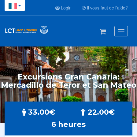
Login
Il vous faut de l'aide?
Toggle
navigati
Excursions Gran Canaria:
Mercadillo de Teror et San Mateo
33.00€
22.00€
6 heures